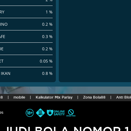
RY
1 %
SINO
0.2 %
AFE
0.3 %
DE
0.2 %
ET
0.05 %
 IKAN
0.8 %
88
|
mobile
|
Kalkulator Mix Parlay
|
Zona Bola88
|
Anti Blo
 JUDI BOLA NOMOR 1