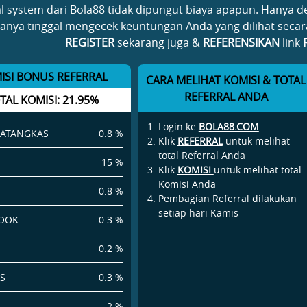
l system dari Bola88 tidak dipungut biaya apapun. Hanya de
anya tinggal mengecek keuntungan Anda yang dilihat seca
REGISTER
sekarang juga &
REFERENSIKAN
link
ISI BONUS REFERRAL
CARA MELIHAT KOMISI & TOTAL
REFERRAL ANDA
TAL KOMISI: 21.95%
Login ke
BOLA88.COM
ATANGKAS
0.8 %
Klik
REFERRAL
untuk melihat
total Referral Anda
15 %
Klik
KOMISI
untuk melihat total
Komisi Anda
0.8 %
Pembagian Referral dilakukan
setiap hari Kamis
OOK
0.3 %
0.2 %
S
0.3 %
2 %