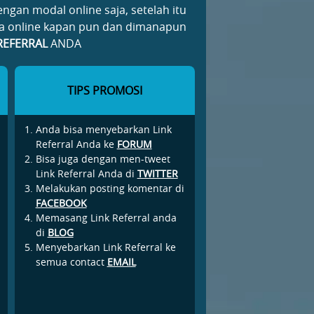
ngan modal online saja, setelah itu
ra online kapan pun dan dimanapun
REFERRAL
ANDA
TIPS PROMOSI
Anda bisa menyebarkan Link
Referral Anda ke
FORUM
Bisa juga dengan men-tweet
Link Referral Anda di
TWITTER
Melakukan posting komentar di
FACEBOOK
Memasang Link Referral anda
di
BLOG
Menyebarkan Link Referral ke
semua contact
EMAIL