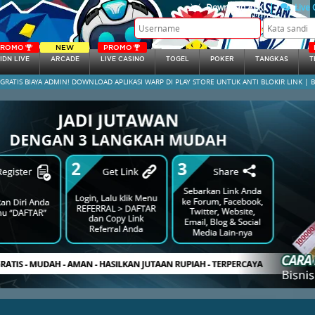
|
Download APK
Live 
PROMO
NEW
PROMO
IDN LIVE
ARCADE
LIVE CASINO
TOGEL
POKER
TANGKAS
T
BIAYA ADMIN! DOWNLOAD APLIKASI WARP DI PLAY STORE UNTUK ANTI BLOKIR LINK | Bonus Free 