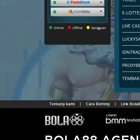
E-LOTTE
LIVE CA
Online
Offline
Gangguan
LUCKYS
IDNTRA
PROXYB
TEMBAK
Tentang kami
|
Cara Betting
|
Link Bola
Lisensi
BOLA88 AGEN